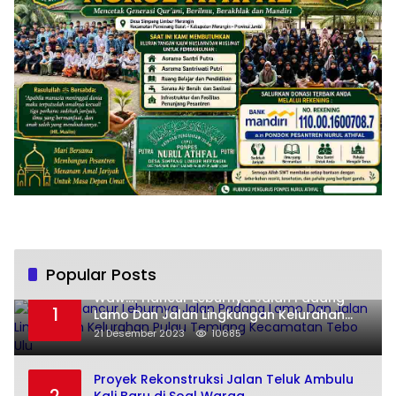
Popular Posts
Waw..!! Hancur Leburnya Jalan Padang
1
Lamo Dan Jalan Lingkungan Kelurahan
Pulau Temiang Kecamatan Tebo Ulu
21 Desember 2023
10685
Proyek Rekonstruksi Jalan Teluk Ambulu