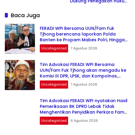
Dukung Penegakan Hukum
atas Peristiwa yang
Menimpa Mahasiswanya,
Baca Juga
Uun
FERADI WPI Bersama UUN/Fam Fuk
Tjhong berencana laporkan Polda
Banten ke Propam Mabes Polri, Hingga
saat ini terduga Dalang Penculikan UUN
Uncategorized
7 Agustus 2026
diduga belum tersentuh Hukum
Tim Advokasi FERADI WPI Bersama
UUN/Fam Fuk Tjhong akan mengadu ke
Komisi III DPR, LPSK, dan Kompolnas,
Mohon keadilan untuk Korban
Uncategorized
7 Agustus 2026
Penculikan dan Pengroyokan
Tim Advokasi FERADI WPI nyatakan Hasil
Pemeriksaan BK DPRD Lebak Tidak
Menghentikan Penyidikan Perkara Fam
Fuk Tjhong alias Eyang Uun
Uncategorized
6 Agustus 2026