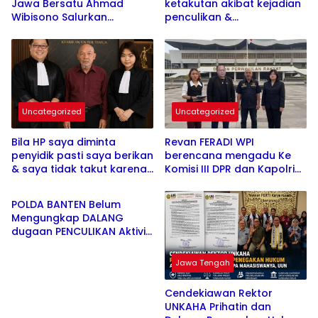
Jawa Bersatu Ahmad
ketakutan akibat kejadian
Wibisono Salurkan
penculikan &
Santunan kepada Dua
penganiayaan yang
Lansia Sakit, Tegaskan
menimpa suaminya.
Komitmen Mengabdi
Bianca SH Fokus
kepada Masyarakat
penyembuhan psikis
korban
Uncategorized
Uncategorized
Bila HP saya diminta
Revan FERADI WPI
penyidik pasti saya berikan
berencana mengadu Ke
& saya tidak takut karena
Komisi III DPR dan Kapolri
Uncategorized
memang saya tidak
serta meminta
bersalah, dan agar terang
perlindungan LPSK untuk
POLDA BANTEN Belum
& tidak ada fitnah ke saya”
Eyang UUN / Fam Fuk
Mengungkap DALANG
ujar Adv. Cecilia Ketua DPD
Tjhong
dugaan PENCULIKAN Aktivis
FERADI WPI Banten
Eyang UUN / FAM FUK
TJHONG. Keberanian Polda
Jawa Tengah
Banten Diuji Ujar Ketum
FERADI WPI
Cendekiawan Rektor
UNKAHA Prihatin dan