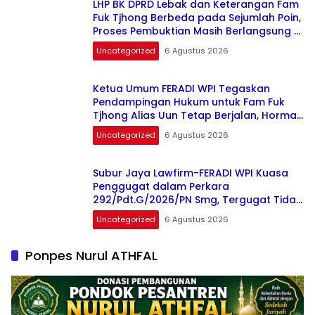
LHP BK DPRD Lebak dan Keterangan Fam
Fuk Tjhong Berbeda pada Sejumlah Poin,
Proses Pembuktian Masih Berlangsung di
Polda Banten ujar Revan FERADI WPI
Uncategorized
6 Agustus 2026
Ketua Umum FERADI WPI Tegaskan
Pendampingan Hukum untuk Fam Fuk
Tjhong Alias Uun Tetap Berjalan, Hormati
Proses Penyidikan dan Hasil Pemeriksaan
Uncategorized
6 Agustus 2026
BK
Subur Jaya Lawfirm-FERADI WPI Kuasa
Penggugat dalam Perkara
292/Pdt.G/2026/PN Smg, Tergugat Tidak
Hadir kembali, Sidang Ditunda di 13
Uncategorized
6 Agustus 2026
Agustus 2026
Ponpes Nurul ATHFAL