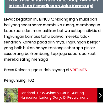
Pasca Pencurian Prasarana, Daop 7 Madiun
Intensifkan Pemeriksaan Jalur Kereta Api
Lewat kegiatan ini, BINUS @Malang ingin mulai dari
hal yang sederhana: membuka ruang, membangun
kepekaan, dan memastikan bahwa setiap individu di
lingkungan kampus tahu bahwa mereka tidak
sendirian. Karena pada akhirnya, lingkungan belajar
yang baik bukan hanya tentang seberapa pintar
seseorang berkembang, tapi juga seberapa kuat
mereka saling menjaga.
Press Release juga sudah tayang di
VRITIMES
Pengunjung :
102
Jenderal Lucky Avianto Turun Gunung
Hancurkan Ladang Ganja Di Pedalaman
Rimba, Paska ‘Dilegalkan’ OPM Papua