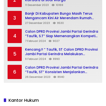
2
Kali Baru di Soal Warga
11 Desember 2023
10169
Banjir Di Kabupaten Bungo Masih Terus
3
Mengancam Kini Air Merendam Rumah
Warga Dusun Pulau Jelmu Kecamatan
27 Desember 2023
9530
Jujuhan Kabupaten Bungo
Calon DPRD Provinsi Jambi Partai Gerindra
4
“Taufik, S.T” Siap Memenangkan Kompetisi
Pemilu 2024
7 Februari 2024
9027
Kencang.!! ” Taufik, ST Calon DPRD Provinsi
5
Jambi Partai Gerindra Melakukan
Kegiatan Insan Milenial Dan Bajajo Politik
9 Februari 2024
8990
Menuju Pemilu 2024
Calon DPRD Provinsi Jambi Partai Gerindra
6
“Taufik, ST” Konsisten Menjalankan
Program “Bajajo Politik” Menuju Pemilu
26 Desember 2023
8940
2024
Kantor Hukum