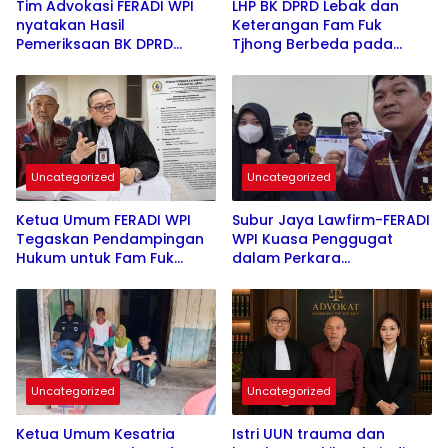
Tim Advokasi FERADI WPI
LHP BK DPRD Lebak dan
nyatakan Hasil
Keterangan Fam Fuk
Pemeriksaan BK DPRD
Tjhong Berbeda pada
Lebak Tidak Menghentikan
Sejumlah Poin, Proses
Penyidikan Perkara Fam
Pembuktian Masih
Fuk Tjhong alias Eyang Uun
Berlangsung di Polda
Banten ujar Revan FERADI
WPI
Uncategorized
Uncategorized
Ketua Umum FERADI WPI
Subur Jaya Lawfirm-FERADI
Tegaskan Pendampingan
WPI Kuasa Penggugat
Hukum untuk Fam Fuk
dalam Perkara
Tjhong Alias Uun Tetap
292/Pdt.G/2026/PN Smg,
Berjalan, Hormati Proses
Tergugat Tidak Hadir
Penyidikan dan Hasil
kembali, Sidang Ditunda di
Pemeriksaan BK
13 Agustus 2026
Uncategorized
Uncategorized
Ketua Umum Kesatria
Istri UUN trauma dan