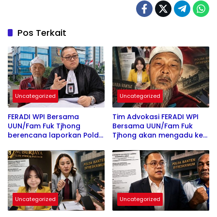
Pos Terkait
Uncategorized
Uncategorized
FERADI WPI Bersama
Tim Advokasi FERADI WPI
UUN/Fam Fuk Tjhong
Bersama UUN/Fam Fuk
berencana laporkan Polda
Tjhong akan mengadu ke
Banten ke Propam Mabes
Komisi III DPR, LPSK, dan
Polri, Hingga saat ini
Kompolnas, Mohon
terduga Dalang Penculikan
keadilan untuk Korban
UUN diduga belum
Penculikan dan
tersentuh Hukum
Pengroyokan
Uncategorized
Uncategorized