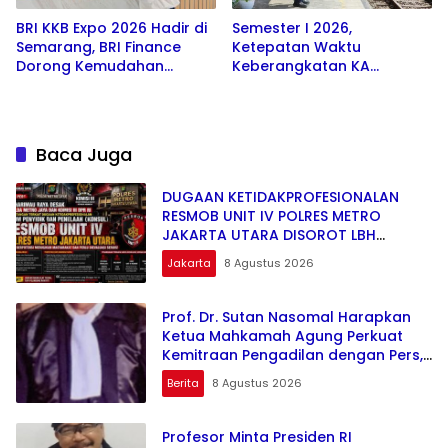
BRI KKB Expo 2026 Hadir di
Semester I 2026,
Semarang, BRI Finance
Ketepatan Waktu
Dorong Kemudahan
Keberangkatan KA
Pembiayaan Kendaraan
Penumpang Daop 2
Bandung Capai 99,85
Persen
Baca Juga
DUGAAN KETIDAKPROFESIONALAN
RESMOB UNIT IV POLRES METRO
JAKARTA UTARA DISOROT LBH
HARIMAU RAYA
Jakarta
8 Agustus 2026
Prof. Dr. Sutan Nasomal Harapkan
Ketua Mahkamah Agung Perkuat
Kemitraan Pengadilan dengan Pers,
Soroti Dugaan Insiden di PN
Berita
8 Agustus 2026
Watansoppeng
Profesor Minta Presiden RI