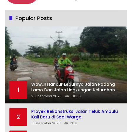
Popular Posts
Waw..!! Hancur Leburnya Jalan Padang
1
Lamo Dan Jalan Lingkungan Kelurahan
Pulau Temiang Kecamatan Tebo Ulu
21 Desember 2023
10686
Proyek Rekonstruksi Jalan Teluk Ambulu
2
Kali Baru di Soal Warga
11 Desember 2023
10171