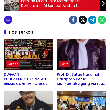
Pemkab Muara Enim Membuka Diri,
Demonstran Di Sambut Asisten 1‎
Pos Terkait
Jakarta
Berita
DUGAAN
Prof. Dr. Sutan Nasomal
KETIDAKPROFESIONALAN
Harapkan Ketua
RESMOB UNIT IV POLRES
Mahkamah Agung Perkuat
METRO JAKARTA UTARA
Kemitraan Pengadilan
DISOROT LBH HARIMAU
dengan Pers, Soroti
RAYA
Dugaan Insiden di PN
Watansoppeng