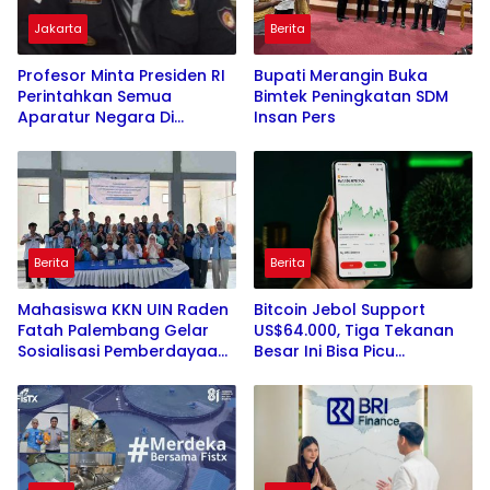
Jakarta
Berita
Profesor Minta Presiden RI
Bupati Merangin Buka
Perintahkan Semua
Bimtek Peningkatan SDM
Aparatur Negara Di
Insan Pers
Seluruh Indonesia
Tertibkan bendera luntur
kusam dan Pasang
Bendera Bercahaya
Mewarnai Indonesia
Merdeka !!!
Berita
Berita
Mahasiswa KKN UIN Raden
Bitcoin Jebol Support
Fatah Palembang Gelar
US$64.000, Tiga Tekanan
Sosialisasi Pemberdayaan
Besar Ini Bisa Picu
UMKM Melalui Digital
Volatilitas Baru
Marketing dan QRIS di
Desa Pangkul