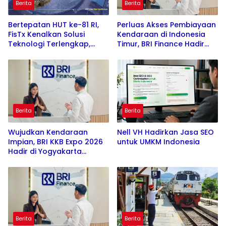
Berita
Berita
Bertepatan HUT ke-81 RI,
Perluas Akses Pembiayaan
FisTx Kenalkan Solusi
Kendaraan di Indonesia
Teknologi Terlengkap,
Timur, BRI Finance Hadir
Jadikan Tambak Merdeka
melalui BRI KKB Expo 2026
Dari Masalah Klasik
Berita
Berita
Wujudkan Kendaraan
Nell VH Hadirkan Jasa SEO
Impian, BRI KKB Expo 2026
untuk UMKM Indonesia
Hadir di Yogyakarta
dengan Beragam Promo
Berita
Berita