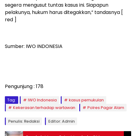
segera mengusut tuntas kasus ini. Siapapun
pelakunya, hukum harus ditegakkan,” tandasnya [
red ]
Sumber: IWO INDONESIA
Pengunjung :
178
Tag:
IWO Indonesia
kasus pemukulan
Kekerasan terhadap wartawan
Polres Pagar Alam
Penulis: Redaksi
Editor: Admin