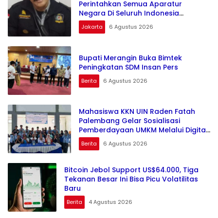
Perintahkan Semua Aparatur
Negara Di Seluruh Indonesia
Tertibkan bendera luntur kusam dan
Jakarta
6 Agustus 2026
Pasang Bendera Bercahaya
Mewarnai Indonesia Merdeka !!!
Bupati Merangin Buka Bimtek
Peningkatan SDM Insan Pers
Berita
6 Agustus 2026
Mahasiswa KKN UIN Raden Fatah
Palembang Gelar Sosialisasi
Pemberdayaan UMKM Melalui Digital
Marketing dan QRIS di Desa Pangkul
Berita
6 Agustus 2026
Bitcoin Jebol Support US$64.000, Tiga
Tekanan Besar Ini Bisa Picu Volatilitas
Baru
Berita
4 Agustus 2026