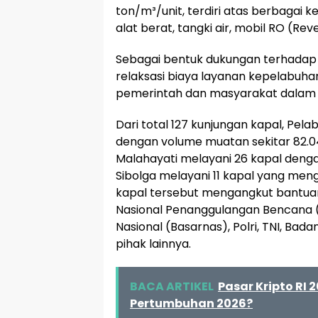
ton/m³/unit, terdiri atas berbagai 
alat berat, tangki air, mobil RO (Re
Sebagai bentuk dukungan terhadap
relaksasi biaya layanan kepelabuh
pemerintah dan masyarakat dalam
Dari total 127 kunjungan kapal, Pe
dengan volume muatan sekitar 82.0
Malahayati melayani 26 kapal deng
Sibolga melayani 11 kapal yang menga
kapal tersebut mengangkut bantuan 
Nasional Penanggulangan Bencana (
Nasional (Basarnas), Polri, TNI, Ba
pihak lainnya.
BACA ARTIKEL
Pasar Kripto RI 
Pertumbuhan 2026?