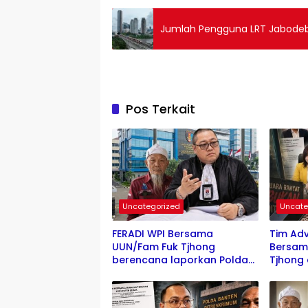
Jumlah Pengguna LRT Jabodeb
Pos Terkait
Uncategorized
Uncate
FERADI WPI Bersama
Tim Adv
UUN/Fam Fuk Tjhong
Bersam
berencana laporkan Polda
Tjhong
Banten ke Propam Mabes
Komisi I
Polri, Hingga saat ini terduga
Kompol
Dalang Penculikan UUN
untuk K