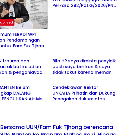
ngroyokan
Perkara 292/Pdt.G/2026/PN
Smg, Tergugat Tidak Hadir
kembali, Sidang Ditunda di 13
Agustus 2026
gorized
Umum FERADI WPI
an Pendampingan
untuk Fam Fuk Tjhong
gorized
Uncategorized
un Tetap Berjalan,
 Proses Penyidikan
UN trauma dan
Bila HP saya diminta penyidik
il Pemeriksaan BK
an akibat kejadian
pasti saya berikan & saya
ikan & penganiayaan
tidak takut karena memang
gorized
Jawa Tengah
enimpa suaminya.
saya tidak bersalah, dan
SH Fokus
agar terang & tidak ada
BANTEN Belum
Cendekiawan Rektor
buhan psikis korban
fitnah ke saya” ujar Adv.
ngkap DALANG
UNKAHA Prihatin dan Dukung
Cecilia Ketua DPD FERADI WPI
PENCULIKAN Aktivis
Penegakan Hukum atas
Banten
UUN / FAM FUK
Peristiwa yang Menimpa
. Keberanian Polda
Mahasiswanya, Uun
Diuji Ujar Ketum
WPI
I Bersama UUN/Fam Fuk Tjhong berencana
olda Banten ke Propam Mabes Polri, Hingga