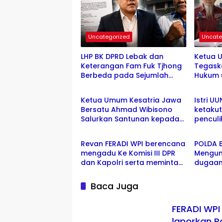
diduga belum tersentuh
dan Pe
Hukum
Uncategorized
Uncate
LHP BK DPRD Lebak dan
Ketua 
Keterangan Fam Fuk Tjhong
Tegask
Berbeda pada Sejumlah
Hukum 
Uncategorized
Uncate
Poin, Proses Pembuktian
Alias U
Masih Berlangsung di Polda
Hormati
Ketua Umum Kesatria Jawa
Istri U
Banten ujar Revan FERADI
dan Has
Bersatu Ahmad Wibisono
ketakut
WPI
Salurkan Santunan kepada
pencul
Uncategorized
Uncate
Dua Lansia Sakit, Tegaskan
yang m
Komitmen Mengabdi kepada
Bianca 
Revan FERADI WPI berencana
POLDA 
Masyarakat
penyem
mengadu Ke Komisi III DPR
Mengu
dan Kapolri serta meminta
dugaan 
perlindungan LPSK untuk
Eyang 
Eyang UUN / Fam Fuk Tjhong
TJHONG
Baca Juga
Banten 
FERADI 
FERADI WP
laporkan P