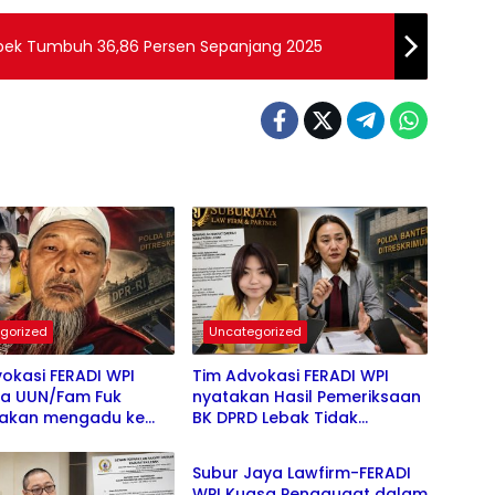
ek Tumbuh 36,86 Persen Sepanjang 2025
gorized
Uncategorized
okasi FERADI WPI
Tim Advokasi FERADI WPI
a UUN/Fam Fuk
nyatakan Hasil Pemeriksaan
 akan mengadu ke
BK DPRD Lebak Tidak
Uncategorized
II DPR, LPSK, dan
Menghentikan Penyidikan
nas, Mohon keadilan
Perkara Fam Fuk Tjhong alias
Subur Jaya Lawfirm-FERADI
orban Penculikan
Eyang Uun
WPI Kuasa Penggugat dalam