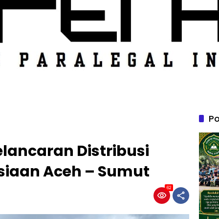
Po
lancaran Distribusi
iaan Aceh – Sumut
62