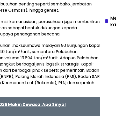
kebutuhan penting seperti sembako, jembatan,
verse Osmosis), hingga genset.
Me
 misi kemanusiaan, perusahaan juga memberikan
ka
anan sebagai bentuk dukungan kepada
 upaya penanganan bencana.
labuhan Lhokseumawe melayani 90 kunjungan kapal
40 ton/m³/unit, sementara Pelabuhan
an volume 13.694 ton/m³/unit. Adapun Pelabuhan
ngkut berbagai jenis logistik strategis. Kapal-
dari berbagai pihak seperti: pemerintah, Badan
BNPB), Palang Merah Indonesia (PMI), Badan SAR
dan Keamanan Laut (Bakamla), PLN, dan sejumlah
2025 Makin Dewasa: Apa Sinyal