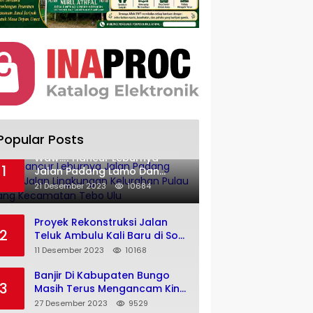
Popular Posts
Waw..!! Hancur Leburnya
1
Jalan Padang Lamo Dan
Jalan Lingkungan Kelurahan
21 Desember 2023
10684
Pulau Temiang Kecamatan
Tebo Ulu
Proyek Rekonstruksi Jalan
2
Teluk Ambulu Kali Baru di Soal
Warga
11 Desember 2023
10168
Banjir Di Kabupaten Bungo
3
Masih Terus Mengancam Kini
Air Merendam Rumah Warga
27 Desember 2023
9529