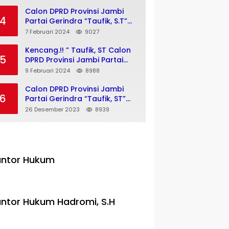
Dusun Pulau Jelmu
Kecamatan Jujuhan
Calon DPRD Provinsi Jambi
4
Kabupaten Bungo
Partai Gerindra “Taufik, S.T”
Siap Memenangkan Kompetisi
7 Februari 2024
9027
Pemilu 2024
Kencang.!! ” Taufik, ST Calon
5
DPRD Provinsi Jambi Partai
Gerindra Melakukan Kegiatan
9 Februari 2024
8988
Insan Milenial Dan Bajajo
Politik Menuju Pemilu 2024
Calon DPRD Provinsi Jambi
6
Partai Gerindra “Taufik, ST”
Konsisten Menjalankan
26 Desember 2023
8939
Program “Bajajo Politik”
Menuju Pemilu 2024
antor Hukum
ntor Hukum Hadromi, S.H