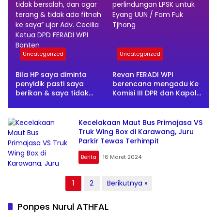
Uncategorized
Uncategorized
Bila HP saya diminta
Revan FERADI WPI
penyidik pasti saya
berencana mengadu Ke
berikan & saya tidak
Komisi III DPR dan Kapolri
takut karena memang
serta meminta
saya tidak bersalah, dan
perlindungan LPSK untuk
agar terang & tidak ada
Eyang UUN / Fam Fuk
Kecelakaan Maut Bus Primajasa VS
fitnah ke saya” ujar Adv.
Tjhong
Truk Wing Box di Karawang, Juru
Cecilia Ketua DPD FERADI
Parkir Tewas Terhimpit
WPI Banten
Berita
16 Maret 2024
Paginasi
1
2
Berikutnya »
pos
Ponpes Nurul ATHFAL