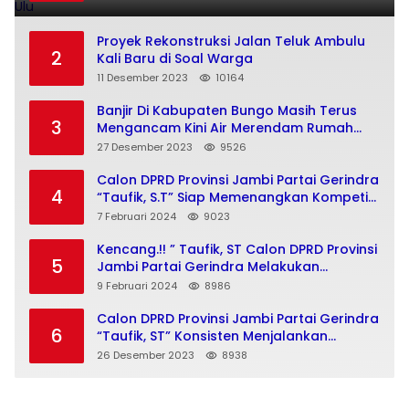
Proyek Rekonstruksi Jalan Teluk Ambulu
2
Kali Baru di Soal Warga
11 Desember 2023
10164
Banjir Di Kabupaten Bungo Masih Terus
3
Mengancam Kini Air Merendam Rumah
Warga Dusun Pulau Jelmu Kecamatan
27 Desember 2023
9526
Jujuhan Kabupaten Bungo
Calon DPRD Provinsi Jambi Partai Gerindra
4
“Taufik, S.T” Siap Memenangkan Kompetisi
Pemilu 2024
7 Februari 2024
9023
Kencang.!! ” Taufik, ST Calon DPRD Provinsi
5
Jambi Partai Gerindra Melakukan
Kegiatan Insan Milenial Dan Bajajo Politik
9 Februari 2024
8986
Menuju Pemilu 2024
Calon DPRD Provinsi Jambi Partai Gerindra
6
“Taufik, ST” Konsisten Menjalankan
Program “Bajajo Politik” Menuju Pemilu
26 Desember 2023
8938
2024