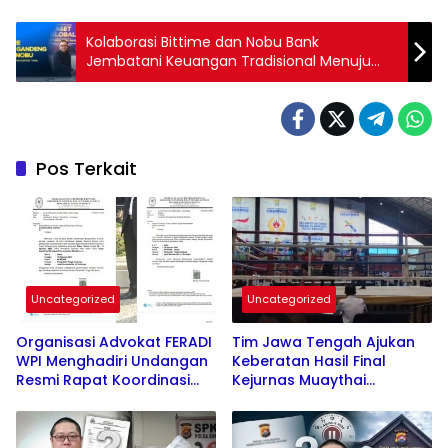
Kolaborasi Bittime dan Nobu Bank
Jembatani Keuangan Tradisional Menuju
Tokenisasi Aset Global
Pos Terkait
Uncategorized
Uncategorized
Organisasi Advokat FERADI
Tim Jawa Tengah Ajukan
WPI Menghadiri Undangan
Keberatan Hasil Final
Resmi Rapat Koordinasi
Kejurnas Muaythai
Penyumpahan Advokat
Indonesia Championship
oleh Pengadilan Tinggi
2026, Dugaan Kecurangan,
Surabaya
Ujar Agus Polenk