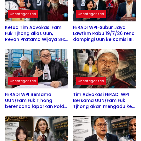
Uncategorized
Uncategorized
Ketua Tim Advokasi Fam
FERADI WPI-Subur Jaya
Fuk Tjhong alias Uun,
Lawfirm Rabu 19/7/26 renc.
Revan Pratama Wijaya SH:
dampingi Uun ke Komisi III
Masih Tunggu SP2HP
DPR RI, LPSK, Kompolnas
Lanjutan Polda Banten
dan Propam Mabes Polri
Uncategorized
Uncategorized
FERADI WPI Bersama
Tim Advokasi FERADI WPI
UUN/Fam Fuk Tjhong
Bersama UUN/Fam Fuk
berencana laporkan Polda
Tjhong akan mengadu ke
Banten ke Propam Mabes
Komisi III DPR, LPSK, dan
Polri, Hingga saat ini
Kompolnas, Mohon
terduga Dalang Penculikan
keadilan untuk Korban
UUN diduga belum
Penculikan dan
tersentuh Hukum
Pengroyokan