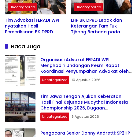
Uncategorized
Uncategorized
Tim Advokasi FERADI WPI
LHP BK DPRD Lebak dan
nyatakan Hasil
Keterangan Fam Fuk
Pemeriksaan BK DPRD
Tjhong Berbeda pada
Lebak Tidak Menghentikan
Sejumlah Poin, Proses
Penyidikan Perkara Fam
Pembuktian Masih
Baca Juga
Fuk Tjhong alias Eyang Uun
Berlangsung di Polda
Banten ujar Revan FERADI
Organisasi Advokat FERADI WPI
WPI
Menghadiri Undangan Resmi Rapat
Koordinasi Penyumpahan Advokat oleh
Pengadilan Tinggi Surabaya
Uncategorized
10 Agustus 2026
Tim Jawa Tengah Ajukan Keberatan
Hasil Final Kejurnas Muaythai Indonesia
Championship 2026, Dugaan
Kecurangan, Ujar Agus Polenk
Uncategorized
9 Agustus 2026
Pengacara Senior Donny Andretti: SP2HP