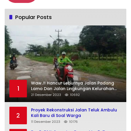
Popular Posts
Waw..!! Hancur Leburnya Jalan Padang
1
Lamo Dan Jalan Lingkungan Kelurahan
Pulau Temiang Kecamatan Tebo Ulu
21 Desember 2023
10692
Proyek Rekonstruksi Jalan Teluk Ambulu
2
Kali Baru di Soal Warga
11 Desember 2023
10176