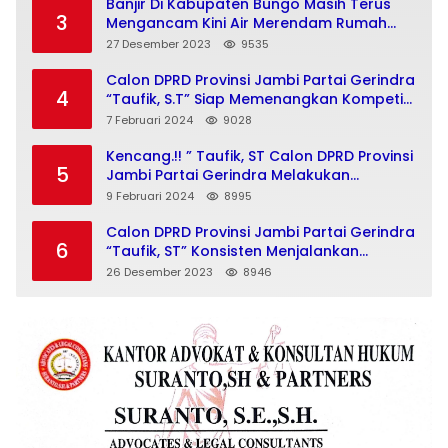
Banjir Di Kabupaten Bungo Masih Terus
3
Mengancam Kini Air Merendam Rumah
Warga Dusun Pulau Jelmu Kecamatan
27 Desember 2023
9535
Jujuhan Kabupaten Bungo
Calon DPRD Provinsi Jambi Partai Gerindra
4
“Taufik, S.T” Siap Memenangkan Kompetisi
Pemilu 2024
7 Februari 2024
9028
Kencang.!! ” Taufik, ST Calon DPRD Provinsi
5
Jambi Partai Gerindra Melakukan
Kegiatan Insan Milenial Dan Bajajo Politik
9 Februari 2024
8995
Menuju Pemilu 2024
Calon DPRD Provinsi Jambi Partai Gerindra
6
“Taufik, ST” Konsisten Menjalankan
Program “Bajajo Politik” Menuju Pemilu
26 Desember 2023
8946
2024