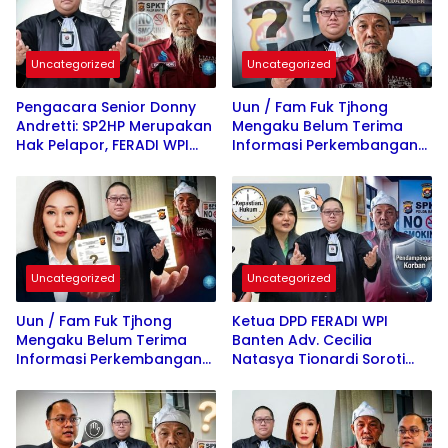
Uncategorized
Uncategorized
Pengacara Senior Donny
Uun / Fam Fuk Tjhong
Andretti: SP2HP Merupakan
Mengaku Belum Terima
Hak Pelapor, FERADI WPI
Informasi Perkembangan
Dorong Transparansi
Penyidikan Polda Banten,
Penanganan Perkara Uun /
Soroti Transparansi
Fam Fuk Tjhong
Penanganan Perkara
Uncategorized
Uncategorized
Uun / Fam Fuk Tjhong
Ketua DPD FERADI WPI
Mengaku Belum Terima
Banten Adv. Cecilia
Informasi Perkembangan
Natasya Tionardi Soroti
Penyidikan Polda Banten,
Kepastian Hukum dan
Soroti Transparansi
Pendampingan Korban
Penanganan Perkara
Uun