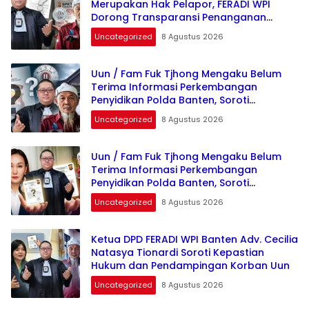
Merupakan Hak Pelapor, FERADI WPI
Dorong Transparansi Penanganan
Perkara Uun / Fam Fuk Tjhong
Uncategorized
8 Agustus 2026
Uun / Fam Fuk Tjhong Mengaku Belum
Terima Informasi Perkembangan
Penyidikan Polda Banten, Soroti
Transparansi Penanganan Perkara
Uncategorized
8 Agustus 2026
Uun / Fam Fuk Tjhong Mengaku Belum
Terima Informasi Perkembangan
Penyidikan Polda Banten, Soroti
Transparansi Penanganan Perkara
Uncategorized
8 Agustus 2026
Ketua DPD FERADI WPI Banten Adv. Cecilia
Natasya Tionardi Soroti Kepastian
Hukum dan Pendampingan Korban Uun
Uncategorized
8 Agustus 2026