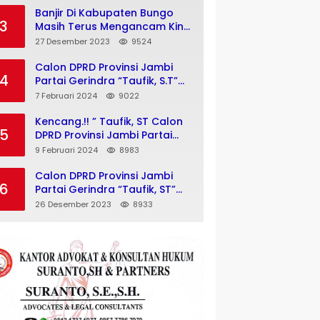
Banjir Di Kabupaten Bungo
3
Masih Terus Mengancam Kini
Air Merendam Rumah Warga
27 Desember 2023
9524
Dusun Pulau Jelmu
Kecamatan Jujuhan
Calon DPRD Provinsi Jambi
4
Kabupaten Bungo
Partai Gerindra “Taufik, S.T”
Siap Memenangkan Kompetisi
7 Februari 2024
9022
Pemilu 2024
Kencang.!! ” Taufik, ST Calon
5
DPRD Provinsi Jambi Partai
Gerindra Melakukan Kegiatan
9 Februari 2024
8983
Insan Milenial Dan Bajajo
Politik Menuju Pemilu 2024
Calon DPRD Provinsi Jambi
6
Partai Gerindra “Taufik, ST”
Konsisten Menjalankan
26 Desember 2023
8933
Program “Bajajo Politik”
Menuju Pemilu 2024