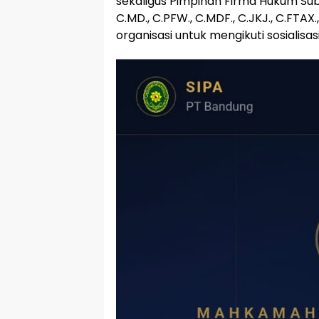
sekaligus Pimpinan Firma Hukum Subur
C.MD., C.PFW., C.MDF., C.JKJ., C.FTA
organisasi untuk mengikuti sosialisasi,