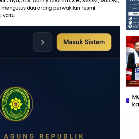
 Jaya, Adv. Donny Andretti, S.H., S.KOM., M.KOM.,
X., mengutus dua orang perwakilan resmi
 yaitu:
Me
ka