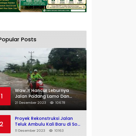
Popular Posts
Waw..!! Hancur Leburnya
1
Jalan Padang Lamo Dan
Jalan Lingkungan Kelurahan
21 Desember 2023
10678
Pulau Temiang Kecamatan
Tebo Ulu
Proyek Rekonstruksi Jalan
2
Teluk Ambulu Kali Baru di Soal
Warga
11 Desember 2023
10163