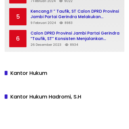
Pemilu 2024
7 Februari 2024
9022
Kencang.!! ” Taufik, ST Calon DPRD Provinsi
5
Jambi Partai Gerindra Melakukan
Kegiatan Insan Milenial Dan Bajajo Politik
9 Februari 2024
8983
Menuju Pemilu 2024
Calon DPRD Provinsi Jambi Partai Gerindra
6
“Taufik, ST” Konsisten Menjalankan
Program “Bajajo Politik” Menuju Pemilu
26 Desember 2023
8934
2024
Kantor Hukum
Kantor Hukum Hadromi, S.H