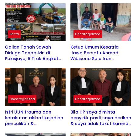
Berita
Uncategorized
Galian Tanah Sawah
Ketua Umum Kesatria
Diduga Tanpa Izin di
Jawa Bersatu Ahmad
Pakisjaya, 8 Truk Angkut
Wibisono Salurkan
Tanah Setiap Jam, Warga
Santunan kepada Dua
Keluhkan Rumah Retak
Lansia Sakit, Tegaskan
Komitmen Mengabdi
kepada Masyarakat
Uncategorized
Uncategorized
Istri UUN trauma dan
Bila HP saya diminta
ketakutan akibat kejadian
penyidik pasti saya berikan
penculikan &
& saya tidak takut karena
penganiayaan yang
memang saya tidak
menimpa suaminya.
bersalah, dan agar terang