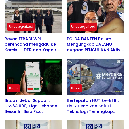
Bianca SH Fokus
& tidak ada fitnah ke saya”
penyembuhan psikis
ujar Adv. Cecilia Ketua DPD
korban
FERADI WPI Banten
Uncategorized
Uncategorized
Revan FERADI WPI
POLDA BANTEN Belum
berencana mengadu Ke
Mengungkap DALANG
Komisi III DPR dan Kapolri
dugaan PENCULIKAN Aktivis
serta meminta
Eyang UUN / FAM FUK
perlindungan LPSK untuk
TJHONG. Keberanian Polda
Eyang UUN / Fam Fuk
Banten Diuji Ujar Ketum
Tjhong
FERADI WPI
Berita
Berita
Bitcoin Jebol Support
Bertepatan HUT ke-81 RI,
US$64.000, Tiga Tekanan
FisTx Kenalkan Solusi
Besar Ini Bisa Picu
Teknologi Terlengkap,
Volatilitas Baru
Jadikan Tambak Merdeka
Dari Masalah Klasik