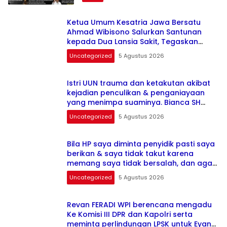
Ketua Umum Kesatria Jawa Bersatu
Ahmad Wibisono Salurkan Santunan
kepada Dua Lansia Sakit, Tegaskan
Komitmen Mengabdi kepada
Uncategorized
5 Agustus 2026
Masyarakat
Istri UUN trauma dan ketakutan akibat
kejadian penculikan & penganiayaan
yang menimpa suaminya. Bianca SH
Fokus penyembuhan psikis korban
Uncategorized
5 Agustus 2026
Bila HP saya diminta penyidik pasti saya
berikan & saya tidak takut karena
memang saya tidak bersalah, dan agar
terang & tidak ada fitnah ke saya” ujar
Uncategorized
5 Agustus 2026
Adv. Cecilia Ketua DPD FERADI WPI Banten
Revan FERADI WPI berencana mengadu
Ke Komisi III DPR dan Kapolri serta
meminta perlindungan LPSK untuk Eyang