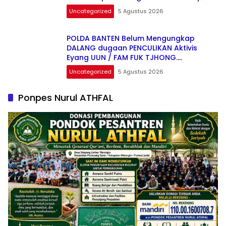
UUN / Fam Fuk Tjhong
Uncategorized
5 Agustus 2026
POLDA BANTEN Belum Mengungkap
DALANG dugaan PENCULIKAN Aktivis
Eyang UUN / FAM FUK TJHONG.
Keberanian Polda Banten Diuji Ujar
Uncategorized
5 Agustus 2026
Ketum FERADI WPI
Ponpes Nurul ATHFAL