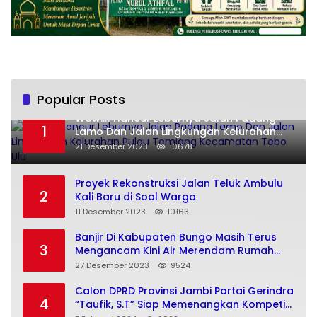
Popular Posts
Waw..!! Hancur Leburnya Jalan Padang
1
Lamo Dan Jalan Lingkungan Kelurahan
Pulau Temiang Kecamatan Tebo Ulu
21 Desember 2023
10678
Proyek Rekonstruksi Jalan Teluk Ambulu
2
Kali Baru di Soal Warga
11 Desember 2023
10163
Banjir Di Kabupaten Bungo Masih Terus
3
Mengancam Kini Air Merendam Rumah
Warga Dusun Pulau Jelmu Kecamatan
27 Desember 2023
9524
Jujuhan Kabupaten Bungo
Calon DPRD Provinsi Jambi Partai Gerindra
4
“Taufik, S.T” Siap Memenangkan Kompetisi