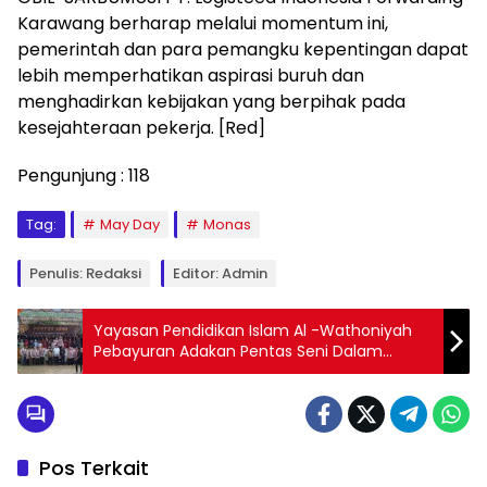
Karawang berharap melalui momentum ini,
pemerintah dan para pemangku kepentingan dapat
lebih memperhatikan aspirasi buruh dan
menghadirkan kebijakan yang berpihak pada
kesejahteraan pekerja. [Red]
Pengunjung :
118
Tag:
May Day
Monas
Penulis: Redaksi
Editor: Admin
Yayasan Pendidikan Islam Al -Wathoniyah
Pebayuran Adakan Pentas Seni Dalam
Rangka Kelulusan Siswa
Pos Terkait