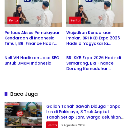
Berita
Berita
Perluas Akses Pembiayaan
Wujudkan Kendaraan
Kendaraan di Indonesia
Impian, BRI KKB Expo 2026
Timur, BRI Finance Hadir
Hadir di Yogyakarta
Berita
Berita
melalui BRI KKB Expo 2026
dengan Beragam Promo
Nell VH Hadirkan Jasa SEO
BRI KKB Expo 2026 Hadir di
untuk UMKM Indonesia
Semarang, BRI Finance
Dorong Kemudahan
Pembiayaan Kendaraan
Baca Juga
Galian Tanah Sawah Diduga Tanpa
Izin di Pakisjaya, 8 Truk Angkut
Tanah Setiap Jam, Warga Keluhkan
Rumah Retak
Berita
6 Agustus 2026